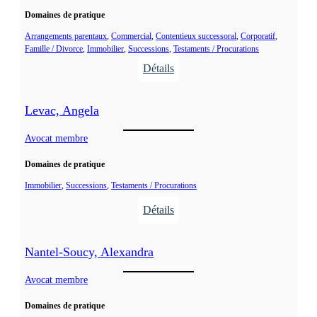
o
i
Domaines de pratique
n
e
d
Arrangements parentaux
, 
Commercial
, 
Contentieux successoral
, 
Corporatif
, 
n
Famille / Divorce
, 
Immobilier
, 
Successions
, 
Testaments / Procurations
e
G
Détails
,
.
:
M
L
é
Levac, Angela
a
l
l
Avocat membre
i
o
s
Domaines de pratique
n
s
d
Immobilier
, 
Successions
, 
Testaments / Procurations
a
e
Détails
,
:
S
L
Nantel-Soucy, Alexandra
t
e
é
v
Avocat membre
p
a
h
Domaines de pratique
c