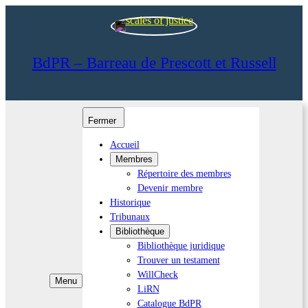
BdPR – Barreau de Prescott et Russell
Fermer
Accueil
Membres
Répertoire des membres
Devenir membre
Historique
Tribunaux
Bibliothèque
Bibliothèque juridique
Trouver un testament
WillCheck
Menu
LiRN
Catalogue BdPR