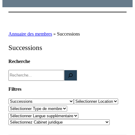
Annuaire des membres
»
Successions
Successions
Recherche
R
e
c
Filtres
h
Domaines de pratique
Location
e
Type de membre
r
Langues supplémentaire
c
h
e