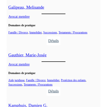
Galipeau, Melisande
Avocat membre
Domaines de pratique
Famille / Divorce
, 
Immobilier
, 
Successions
, 
Testaments / Procurations
Détails
:
G
Gauthier, Marie-Josée
a
l
Avocat membre
i
Domaines de pratique
p
e
Aide juridique
, 
Famille / Divorce
, 
Immobilier
, 
Protéction des enfants
, 
Successions
, 
Testaments / Procurations
a
Détails
u
:
,
G
M
Kamphuis, Damien G.