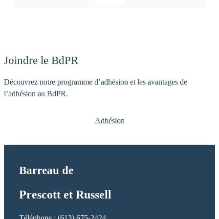
:
,
W
R
i
o
l
b
c
e
Joindre le BdPR
o
r
x
t
Découvrez notre programme d’adhésion et les avantages de
,
E
l’adhésion au BdPR.
J
.
u
Adhésion
d
i
t
h
Barreau de
Prescott et Russell
Téléphone : (613) 675-2424