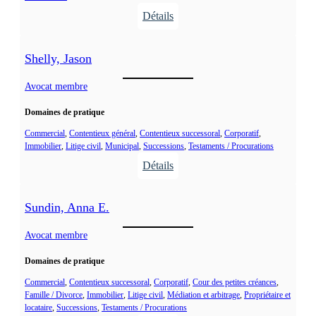
o
e
Détails
,
x
:
S
a
S
o
n
Shelly, Jason
a
p
d
b
Avocat membre
h
r
o
i
a
Domaines de pratique
u
e
r
Commercial
, 
Contentieux général
, 
Contentieux successoral
, 
Corporatif
, 
Immobilier
, 
Litige civil
, 
Municipal
, 
Successions
, 
Testaments / Procurations
i
Détails
n
:
,
S
C
Sundin, Anna E.
h
h
e
Avocat membre
a
l
n
Domaines de pratique
l
t
y
Commercial
, 
Contentieux successoral
, 
Corporatif
, 
Cour des petites créances
, 
a
Famille / Divorce
, 
Immobilier
, 
Litige civil
, 
Médiation et arbitrage
, 
Propriétaire et
,
l
locataire
, 
Successions
, 
Testaments / Procurations