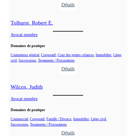
J
J
Détails
a
.
:
s
S
o
Tolhurst, Robert E.
u
n
n
Avocat membre
d
Domaines de pratique
i
n
Contentieux général
, 
Corporatif
, 
Cour des petites créances
, 
Immobilier
, 
Litige
civil
, 
Successions
, 
Testaments / Procurations
,
Détails
A
:
n
T
n
Wilcox, Judith
o
a
l
Avocat membre
E
h
.
Domaines de pratique
u
r
Commercial
, 
Corporatif
, 
Famille / Divorce
, 
Immobilier
, 
Litige civil
, 
Successions
, 
Testaments / Procurations
s
Détails
t