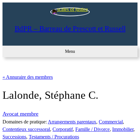
BdPR – Barreau de Prescott et Russell
Menu
« Annuraire des membres
Lalonde, Stéphane C.
Avocat membre
Domaines de pratique:
Arrangements parentaux
, 
Commercial
, 
Contentieux successoral
, 
Corporatif
, 
Famille / Divorce
, 
Immobilier
, 
Successions
, 
Testaments / Procurations