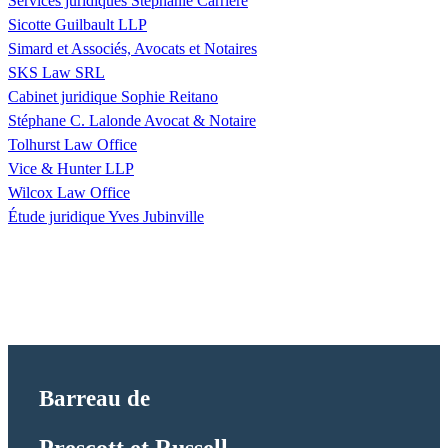
Services juridiques Stéphanie Carrière
Sicotte Guilbault LLP
Simard et Associés, Avocats et Notaires
SKS Law SRL
Cabinet juridique Sophie Reitano
Stéphane C. Lalonde Avocat & Notaire
Tolhurst Law Office
Vice & Hunter LLP
Wilcox Law Office
Étude juridique Yves Jubinville
Barreau de