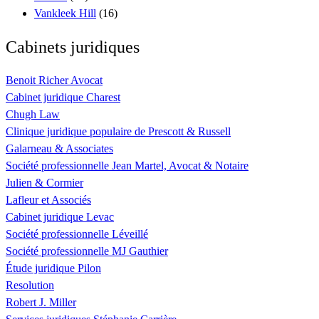
Vankleek Hill
(16)
Cabinets juridiques
Benoit Richer Avocat
Cabinet juridique Charest
Chugh Law
Clinique juridique populaire de Prescott & Russell
Galarneau & Associates
Société professionnelle Jean Martel, Avocat & Notaire
Julien & Cormier
Lafleur et Associés
Cabinet juridique Levac
Société professionnelle Léveillé
Société professionnelle MJ Gauthier
Étude juridique Pilon
Resolution
Robert J. Miller