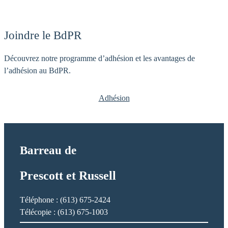
o
a
l
E
h
.
Joindre le BdPR
u
r
Découvrez notre programme d’adhésion et les avantages de
s
l’adhésion au BdPR.
t
,
Adhésion
R
o
b
e
Barreau de
r
t
Prescott et Russell
E
.
Téléphone : (613) 675-2424
Télécopie : (613) 675-1003