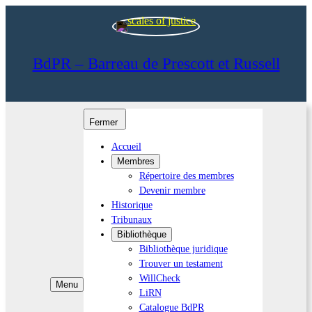
BdPR – Barreau de Prescott et Russell
Fermer
Accueil
Membres
Répertoire des membres
Devenir membre
Historique
Tribunaux
Bibliothèque
Bibliothèque juridique
Trouver un testament
WillCheck
Menu
LiRN
Catalogue BdPR