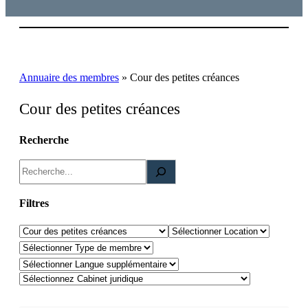
Annuaire des membres
»
Cour des petites créances
Cour des petites créances
Recherche
R
e
c
Filtres
h
Domaines de pratique
Location
e
Type de membre
r
Langues supplémentaire
c
h
e