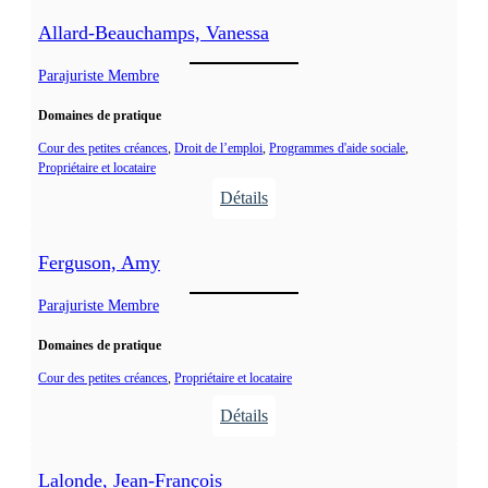
Allard-Beauchamps, Vanessa
Parajuriste Membre
Domaines de pratique
Cour des petites créances
, 
Droit de l’emploi
, 
Programmes d'aide sociale
, 
Propriétaire et locataire
Détails
:
A
Ferguson, Amy
l
l
Parajuriste Membre
a
Domaines de pratique
r
d
Cour des petites créances
, 
Propriétaire et locataire
-
Détails
B
:
e
F
Lalonde, Jean-François
a