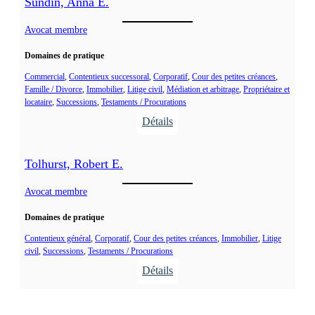
a
Sundin, Anna E.
i
n
c
Avocat membre
-
h
F
Domaines de pratique
e
r
r
Commercial
, 
Contentieux successoral
, 
Corporatif
, 
Cour des petites créances
, 
a
Famille / Divorce
, 
Immobilier
, 
Litige civil
, 
Médiation et arbitrage
, 
Propriétaire et
,
n
locataire
, 
Successions
, 
Testaments / Procurations
B
ç
Détails
e
o
:
n
i
S
o
Tolhurst, Robert E.
s
u
i
n
Avocat membre
t
d
Domaines de pratique
i
n
Contentieux général
, 
Corporatif
, 
Cour des petites créances
, 
Immobilier
, 
Litige
civil
, 
Successions
, 
Testaments / Procurations
,
Détails
A
:
n
T
n