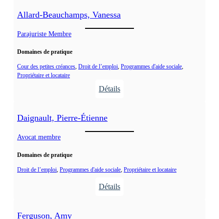
Allard-Beauchamps, Vanessa
Parajuriste Membre
Domaines de pratique
Cour des petites créances
, 
Droit de l’emploi
, 
Programmes d'aide sociale
, 
Propriétaire et locataire
Détails
:
A
Daignault, Pierre-Étienne
l
l
Avocat membre
a
Domaines de pratique
r
d
Droit de l’emploi
, 
Programmes d'aide sociale
, 
Propriétaire et locataire
-
Détails
B
:
e
D
Ferguson, Amy
a