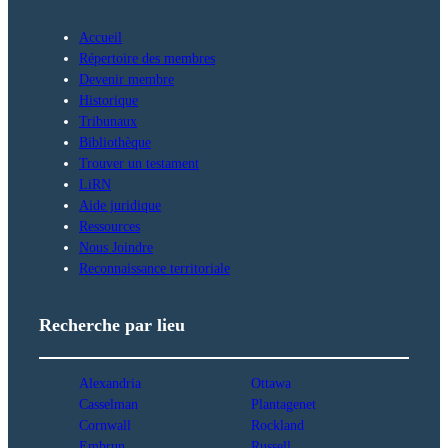
Accueil
Répertoire des membres
Devenir membre
Historique
Tribunaux
Bibliothèque
Trouver un testament
LiRN
Aide juridique
Ressources
Nous Joindre
Reconnaissance territoriale
Recherche par lieu
Alexandria
Ottawa
Casselman
Plantagenet
Cornwall
Rockland
Embrun
Russell