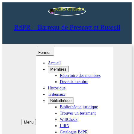
BdPR – Barreau de Prescott et Russell
Fermer
Accueil
Membres
Répertoire des membres
Devenir membre
Historique
Tribunaux
Bibliothèque
Bibliothèque juridique
Trouver un testament
WillCheck
Menu
LiRN
Catalogue BdPR