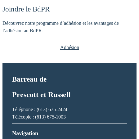
t
d
Joindre le BdPR
i
n
Découvrez notre programme d’adhésion et les avantages de
,
l’adhésion au BdPR.
A
n
Adhésion
n
a
E
.
Barreau de
Prescott et Russell
Téléphone : (613) 675-2424
Télécopie : (613) 675-1003
Navigation