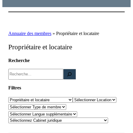
Annuaire des membres
»
Propriétaire et locataire
Propriétaire et locataire
Recherche
R
e
c
Filtres
h
Domaines de pratique
Location
e
Type de membre
r
Langues supplémentaire
c
h
e