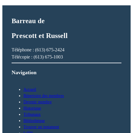
t
h
Barreau de
Prescott et Russell
Téléphone : (613) 675-2424
Télécopie : (613) 675-1003
Navigation
Accueil
Répertoire des membres
Devenir membre
Historique
Tribunaux
Bibliothèque
Trouver un testament
LiRN