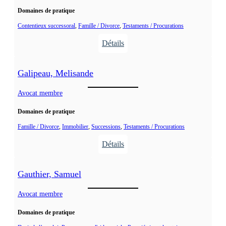
g
y
Domaines de pratique
u
s
Contentieux successoral
, 
Famille / Divorce
, 
Testaments / Procurations
o
Détails
n
:
,
G
Galipeau, Melisande
A
a
m
l
Avocat membre
y
a
Domaines de pratique
r
n
Famille / Divorce
, 
Immobilier
, 
Successions
, 
Testaments / Procurations
e
Détails
a
:
u
G
Gauthier, Samuel
,
a
S
l
Avocat membre
u
i
s
Domaines de pratique
p
a