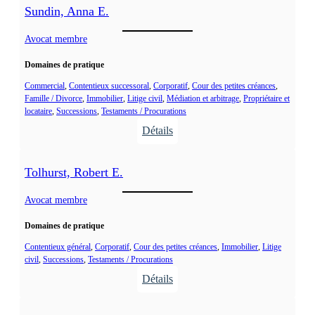
S
s
Sundin, Anna E.
i
o
m
Avocat membre
n
a
Domaines de pratique
r
d
Commercial
, 
Contentieux successoral
, 
Corporatif
, 
Cour des petites créances
, 
Famille / Divorce
, 
Immobilier
, 
Litige civil
, 
Médiation et arbitrage
, 
Propriétaire et
,
locataire
, 
Successions
, 
Testaments / Procurations
M
Détails
a
:
r
S
c
Tolhurst, Robert E.
u
n
Avocat membre
d
Domaines de pratique
i
n
Contentieux général
, 
Corporatif
, 
Cour des petites créances
, 
Immobilier
, 
Litige
civil
, 
Successions
, 
Testaments / Procurations
,
Détails
A
:
n
T