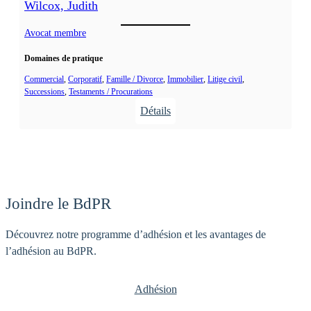
n
Wilcox, Judith
o
a
l
Avocat membre
E
h
.
Domaines de pratique
u
r
Commercial
, 
Corporatif
, 
Famille / Divorce
, 
Immobilier
, 
Litige civil
, 
Successions
, 
Testaments / Procurations
s
Détails
t
:
,
W
R
i
o
l
b
c
e
Joindre le BdPR
o
r
x
t
Découvrez notre programme d’adhésion et les avantages de
,
E
l’adhésion au BdPR.
J
.
u
Adhésion
d
i