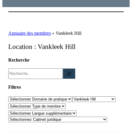
Annuaire des membres
»
Vankleek Hill
Location :
Vankleek Hill
Recherche
R
e
c
Filtres
h
Domaines de pratique
Location
e
Type de membre
r
Langues supplémentaire
c
h
e