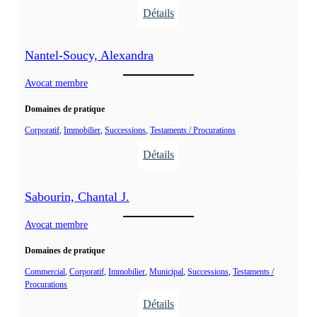
,
Détails
R
:
o
K
Nantel-Soucy, Alexandra
b
a
e
m
Avocat membre
r
p
t
Domaines de pratique
h
G
u
Corporatif
, 
Immobilier
, 
Successions
, 
Testaments / Procurations
.
i
Détails
s
:
,
N
Sabourin, Chantal J.
D
a
a
n
Avocat membre
m
t
i
Domaines de pratique
e
e
l
Commercial
, 
Corporatif
, 
Immobilier
, 
Municipal
, 
Successions
, 
Testaments /
n
Procurations
-
G
Détails
S