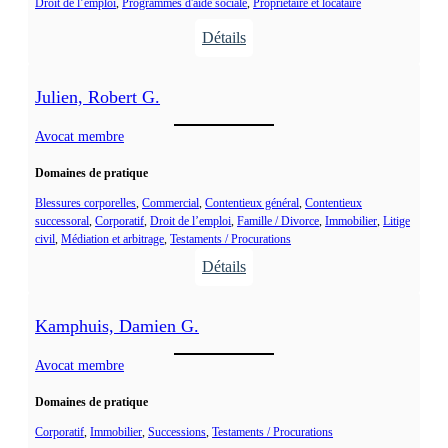
e
Droit de l’emploi
, 
Programmes d'aide sociale
, 
Propriétaire et locataire
n
a
Détails
u
:
,
G
Julien, Robert G.
M
a
e
u
Avocat membre
l
t
i
Domaines de pratique
h
s
i
Blessures corporelles
, 
Commercial
, 
Contentieux général
, 
Contentieux
a
successoral
, 
Corporatif
, 
Droit de l’emploi
, 
Famille / Divorce
, 
Immobilier
, 
Litige
e
civil
, 
Médiation et arbitrage
, 
Testaments / Procurations
n
r
Détails
d
,
:
e
S
J
a
Kamphuis, Damien G.
u
m
l
Avocat membre
u
i
e
Domaines de pratique
e
l
n
Corporatif
, 
Immobilier
, 
Successions
, 
Testaments / Procurations