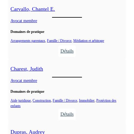
Carvallo, Chantel E.
Avocat membre
Domaines de pratique
Arrangements parentaux
, 
Famille / Divorce
, 
Médiation et arbitrage
Détails
:
C
Charest, Judith
a
r
Avocat membre
v
Domaines de pratique
a
l
Aide juridique
, 
Construction
, 
Famille / Divorce
, 
Immobilier
, 
Protéction des
enfants
l
Détails
o
:
,
C
C
Dupras, Audrey