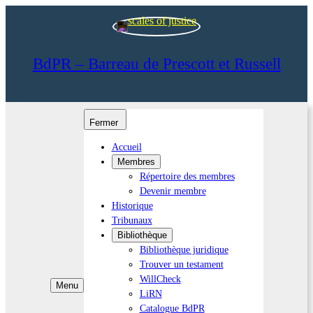
BdPR – Barreau de Prescott et Russell
Fermer
Accueil
Membres
Répertoire des membres
Devenir membre
Historique
Tribunaux
Bibliothèque
Bibliothèque juridique
Trouver un testament
WillCheck
Menu
LiRN
Catalogue BdPR