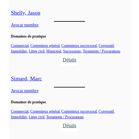
.
:
o
S
u
Shelly, Jason
a
c
b
Avocat membre
y
o
,
Domaines de pratique
u
A
r
Commercial
, 
Contentieux général
, 
Contentieux successoral
, 
Corporatif
, 
l
Immobilier
, 
Litige civil
, 
Municipal
, 
Successions
, 
Testaments / Procurations
i
e
Détails
n
x
:
,
a
S
C
n
Simard, Marc
h
h
d
e
Avocat membre
a
r
l
n
a
Domaines de pratique
l
t
y
Commercial
, 
Contentieux général
, 
Contentieux successoral
, 
Corporatif
, 
a
Immobilier
, 
Litige civil
, 
Testaments / Procurations
,
l
Détails
J
J
:
a
.