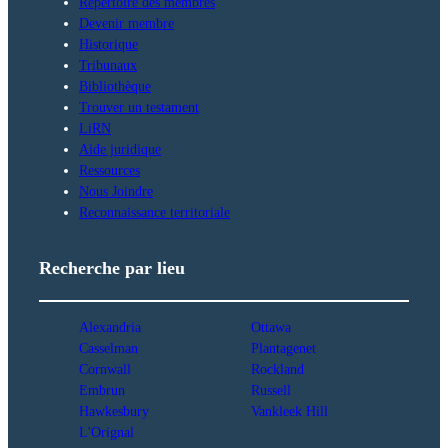
Répertoire des membres
Devenir membre
Historique
Tribunaux
Bibliothèque
Trouver un testament
LiRN
Aide juridique
Ressources
Nous Joindre
Reconnaissance territoriale
Recherche par lieu
Alexandria
Ottawa
Casselman
Plantagenet
Cornwall
Rockland
Embrun
Russell
Hawkesbury
Vankleek Hill
L'Orignal