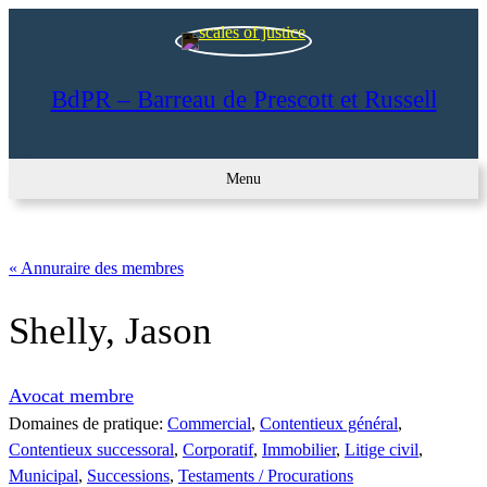
BdPR – Barreau de Prescott et Russell
Menu
« Annuraire des membres
Shelly, Jason
Avocat membre
Domaines de pratique:
Commercial
, 
Contentieux général
, 
Contentieux successoral
, 
Corporatif
, 
Immobilier
, 
Litige civil
, 
Municipal
, 
Successions
, 
Testaments / Procurations