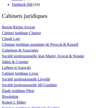
Vankleek Hill
(16)
Cabinets juridiques
Benoit Richer Avocat
Cabinet juridique Charest
Chugh Law
Clinique juridique populaire de Prescott & Russell
Galarneau & Associates
Société professionnelle Jean Martel, Avocat & Notaire
Julien & Cormier
Lafleur et Associés
Cabinet juridique Levac
Société professionnelle Léveillé
Société professionnelle MJ Gauthier
Étude juridique Pilon
Resolution
Robert J. Miller