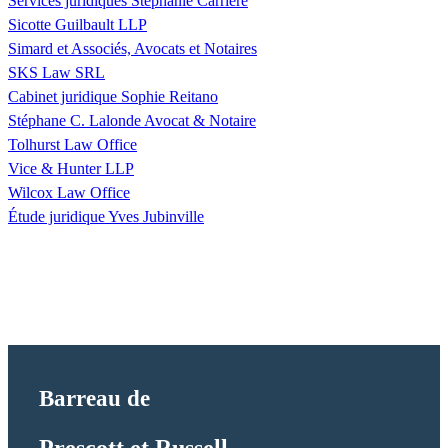
Services juridiques Stéphanie Carrière
Sicotte Guilbault LLP
Simard et Associés, Avocats et Notaires
SKS Law SRL
Cabinet juridique Sophie Reitano
Stéphane C. Lalonde Avocat & Notaire
Tolhurst Law Office
Vice & Hunter LLP
Wilcox Law Office
Étude juridique Yves Jubinville
Barreau de